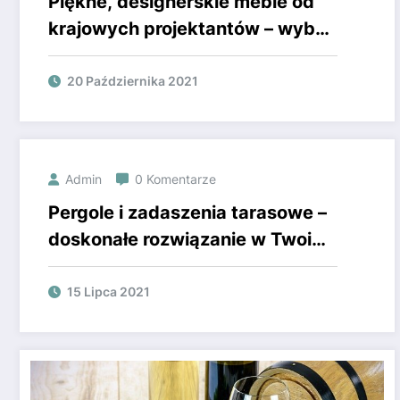
Piękne, designerskie meble od
krajowych projektantów – wybór
dla wymagających
20 Października 2021
Admin
0 Komentarze
Pergole i zadaszenia tarasowe –
doskonałe rozwiązanie w Twoim
ogrodzie
15 Lipca 2021