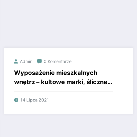
Admin
0 Komentarze
Wyposażenie mieszkalnych
wnętrz – kultowe marki, śliczne
modele, nietuzinkowe
rozwiązania
14 Lipca 2021