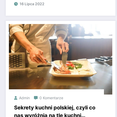
oświetlenia pojazdu
16 Lipca 2022
Admin
0 Komentarze
Sekrety kuchni polskiej, czyli co
nas wyróżnia na tle kuchni