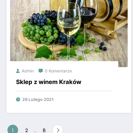
Admin
0 Komentarze
Sklep z winem Kraków
26 Lutego 2021
Stronicowanie
1
2
…
8