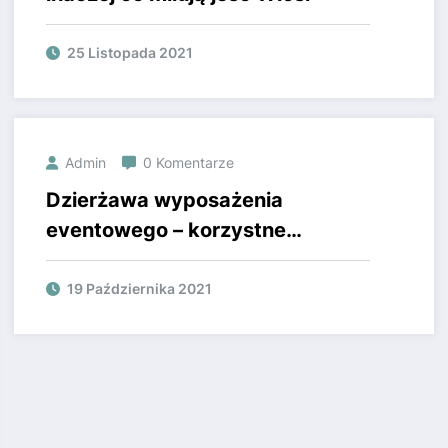
25 Listopada 2021
Admin
0 Komentarze
Dzierżawa wyposażenia
eventowego – korzystne
rozwiązanie na każde
wydarzenie
19 Października 2021