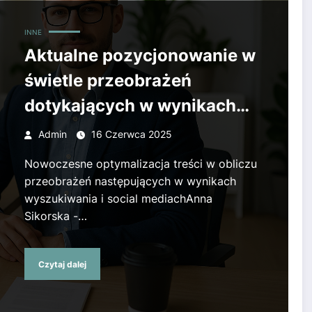
otykających w wynikach wyszukiwania i mediach społecz
INNE
Aktualne pozycjonowanie w
świetle przeobrażeń
dotykających w wynikach
wyszukiwania i mediach
Admin
16 Czerwca 2025
społecznościowych
Nowoczesne optymalizacja treści w obliczu
przeobrażeń następujących w wynikach
wyszukiwania i social mediachAnna
Sikorska -…
Czytaj dalej