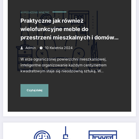
WYPOSAŻENIE WNĘTRZ
Praktyczne jak również
wielofunkcyjne meble do
przestrzeni mieszkalnych i domów –
fundamentalny składnik na rzecz
Admin
10 Kwietnia 2024
wygodnego a także komfortowego
W erze ograniczonej powierzchni mieszkaniowej,
życia.
inteligentne organizowanie każdym centymetrem
kwadratowym staje się nieodzowną sztuką. W…
Czytaj dalej