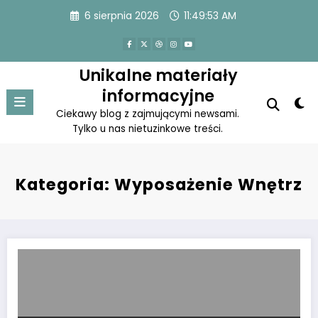
Skip
6 sierpnia 2026
11:49:53 AM
to
content
Unikalne materiały
informacyjne
Ciekawy blog z zajmującymi newsami.
Tylko u nas nietuzinkowe treści.
Kategoria: Wyposażenie Wnętrz
Praktyczne jak również wielofunkcyjne meble do przestrzeni mieszk